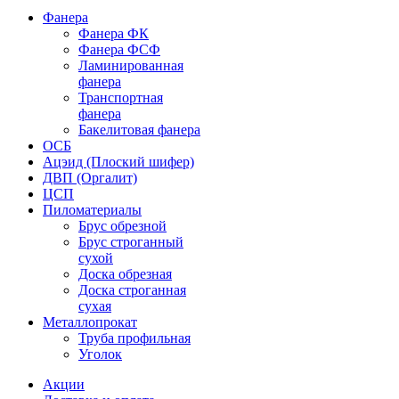
Фанера
Фанера ФК
Фанера ФСФ
Ламинированная
фанера
Транспортная
фанера
Бакелитовая фанера
ОСБ
Ацэид (Плоский шифер)
ДВП (Оргалит)
ЦСП
Пиломатериалы
Брус обрезной
Брус строганный
сухой
Доска обрезная
Доска строганная
сухая
Металлопрокат
Труба профильная
Уголок
Акции