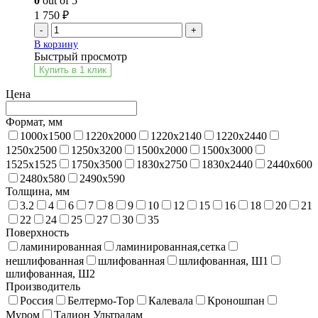
0
out of 5
1 750
₽
-
+
В корзину
Быстрый просмотр
Купить в 1 клик
Цена
Формат, мм
1000x1500
1220x2000
1220x2140
1220x2440
1250x2500
1250x3200
1500x2000
1500x3000
1525x1525
1750x3500
1830x2750
1830x2440
2440x600
2480x580
2490x590
Толщина, мм
3.2
4
6
7
8
9
10
12
15
16
18
20
21
22
24
25
27
30
35
Поверхность
ламинированная
ламинированная,сетка
нешлифованная
шлифованная
шлифованная, Ш1
шлифованная, Ш2
Производитель
Россия
Белтермо-Тор
Калевала
Кроношпан
Муром
Талион Ультралам