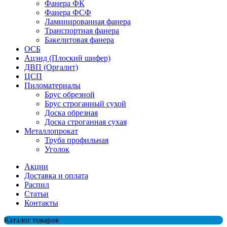
Фанера ФК
Фанера ФСФ
Ламинированная фанера
Транспортная фанера
Бакелитовая фанера
ОСБ
Ацэид (Плоский шифер)
ДВП (Оргалит)
ЦСП
Пиломатериалы
Брус обрезной
Брус строганный сухой
Доска обрезная
Доска строганная сухая
Металлопрокат
Труба профильная
Уголок
Акции
Доставка и оплата
Распил
Cтатьи
Контакты
Каталог товаров