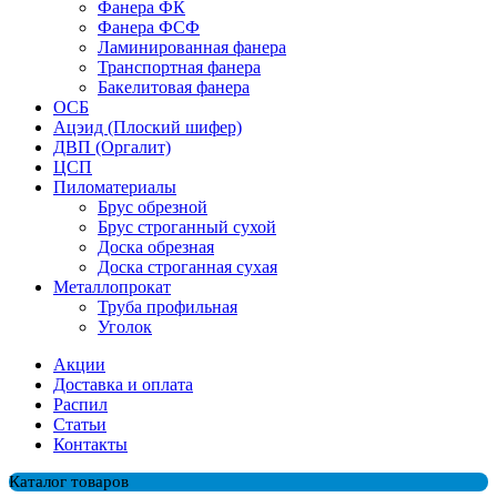
Фанера ФК
Фанера ФСФ
Ламинированная фанера
Транспортная фанера
Бакелитовая фанера
ОСБ
Ацэид (Плоский шифер)
ДВП (Оргалит)
ЦСП
Пиломатериалы
Брус обрезной
Брус строганный сухой
Доска обрезная
Доска строганная сухая
Металлопрокат
Труба профильная
Уголок
Акции
Доставка и оплата
Распил
Cтатьи
Контакты
Каталог товаров