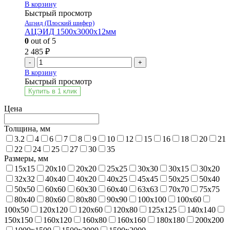
В корзину
Быстрый просмотр
Ацэид (Плоский шифер)
АЦЭИД 1500х3000х12мм
0
out of 5
2 485
₽
-
+
В корзину
Быстрый просмотр
Купить в 1 клик
Цена
Толщина, мм
3.2
4
6
7
8
9
10
12
15
16
18
20
21
22
24
25
27
30
35
Размеры, мм
15x15
20x10
20x20
25x25
30x30
30x15
30x20
32x32
40x40
40x20
40x25
45x45
50x25
50x40
50x50
60x60
60x30
60x40
63x63
70x70
75x75
80x40
80x60
80x80
90x90
100x100
100x60
100x50
120x120
120x60
120x80
125x125
140x140
150x150
160x120
160x80
160x160
180x180
200x200