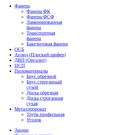
Фанера
Фанера ФК
Фанера ФСФ
Ламинированная
фанера
Транспортная
фанера
Бакелитовая фанера
ОСБ
Ацэид (Плоский шифер)
ДВП (Оргалит)
ЦСП
Пиломатериалы
Брус обрезной
Брус строганный
сухой
Доска обрезная
Доска строганная
сухая
Металлопрокат
Труба профильная
Уголок
Акции