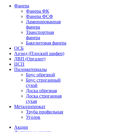
Фанера
Фанера ФК
Фанера ФСФ
Ламинированная
фанера
Транспортная
фанера
Бакелитовая фанера
ОСБ
Ацэид (Плоский шифер)
ДВП (Оргалит)
ЦСП
Пиломатериалы
Брус обрезной
Брус строганный
сухой
Доска обрезная
Доска строганная
сухая
Металлопрокат
Труба профильная
Уголок
Акции