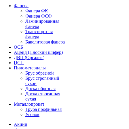
Фанера
Фанера ФК
Фанера ФСФ
Ламинированная
фанера
Транспортная
фанера
Бакелитовая фанера
ОСБ
Ацэид (Плоский шифер)
ДВП (Оргалит)
ЦСП
Пиломатериалы
Брус обрезной
Брус строганный
сухой
Доска обрезная
Доска строганная
сухая
Металлопрокат
Труба профильная
Уголок
Акции