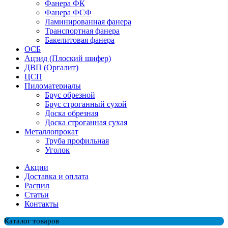
Фанера ФК
Фанера ФСФ
Ламинированная фанера
Транспортная фанера
Бакелитовая фанера
ОСБ
Ацэид (Плоский шифер)
ДВП (Оргалит)
ЦСП
Пиломатериалы
Брус обрезной
Брус строганный сухой
Доска обрезная
Доска строганная сухая
Металлопрокат
Труба профильная
Уголок
Акции
Доставка и оплата
Распил
Cтатьи
Контакты
Каталог товаров