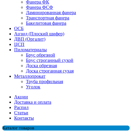
Фанера ФК
Фанера ФСФ
Ламинированная фанера
Транспортная фанера
Бакелитовая фанера
ОСБ
Ацэид (Плоский шифер)
ДВП (Оргалит)
ЦСП
Пиломатериалы
Брус обрезной
Брус строганный сухой
Доска обрезная
Доска строганная сухая
Металлопрокат
Труба профильная
Уголок
Акции
Доставка и оплата
Распил
Cтатьи
Контакты
Каталог товаров