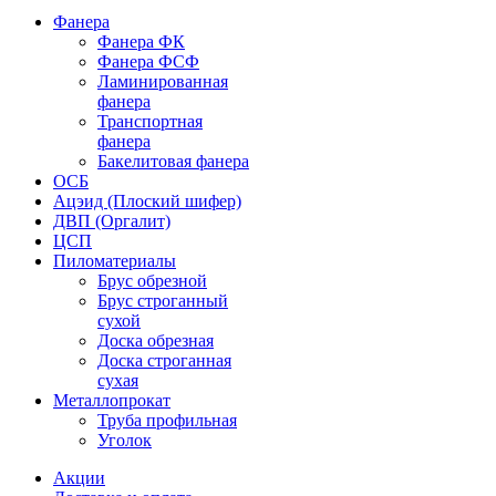
Фанера
Фанера ФК
Фанера ФСФ
Ламинированная
фанера
Транспортная
фанера
Бакелитовая фанера
ОСБ
Ацэид (Плоский шифер)
ДВП (Оргалит)
ЦСП
Пиломатериалы
Брус обрезной
Брус строганный
сухой
Доска обрезная
Доска строганная
сухая
Металлопрокат
Труба профильная
Уголок
Акции