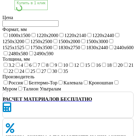
Купить в 1 клик
Цена
Формат, мм
1000x1500
1220x2000
1220x2140
1220x2440
1250x3200
1250x2500
1500x2000
1500x3000
1525x1525
1750x3500
1830x2750
1830x2440
2440x600
2480x580
2490x590
Толщина, мм
3.2
4
6
7
8
9
10
12
15
16
18
20
21
22
24
25
27
30
35
Производитель
Россия
Белтермо-Тор
Калевала
Кроношпан
Муром
Талион Ультралам
РАСЧЕТ МАТЕРИАЛОВ БЕСПЛАТНО