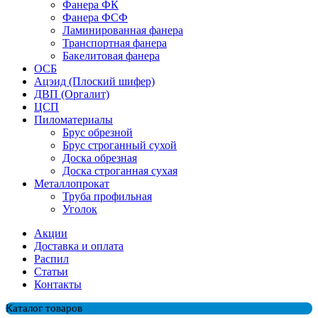
Фанера ФК
Фанера ФСФ
Ламинированная фанера
Транспортная фанера
Бакелитовая фанера
ОСБ
Ацэид (Плоский шифер)
ДВП (Оргалит)
ЦСП
Пиломатериалы
Брус обрезной
Брус строганный сухой
Доска обрезная
Доска строганная сухая
Металлопрокат
Труба профильная
Уголок
Акции
Доставка и оплата
Распил
Cтатьи
Контакты
Каталог товаров