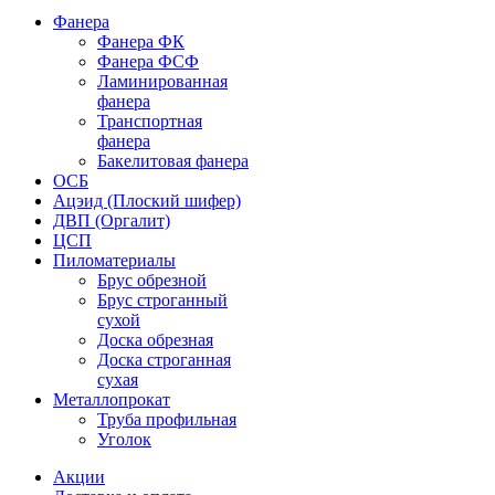
Фанера
Фанера ФК
Фанера ФСФ
Ламинированная
фанера
Транспортная
фанера
Бакелитовая фанера
ОСБ
Ацэид (Плоский шифер)
ДВП (Оргалит)
ЦСП
Пиломатериалы
Брус обрезной
Брус строганный
сухой
Доска обрезная
Доска строганная
сухая
Металлопрокат
Труба профильная
Уголок
Акции