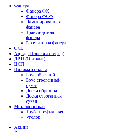
Фанера
Фанера ФК
Фанера ФСФ
Ламинированная
фанера
Транспортная
фанера
Бакелитовая фанера
ОСБ
Ацэид (Плоский шифер)
ДВП (Оргалит)
ЦСП
Пиломатериалы
Брус обрезной
Брус строганный
сухой
Доска обрезная
Доска строганная
сухая
Металлопрокат
Труба профильная
Уголок
Акции