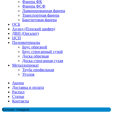
Фанера ФК
Фанера ФСФ
Ламинированная фанера
Транспортная фанера
Бакелитовая фанера
ОСБ
Ацэид (Плоский шифер)
ДВП (Оргалит)
ЦСП
Пиломатериалы
Брус обрезной
Брус строганный сухой
Доска обрезная
Доска строганная сухая
Металлопрокат
Труба профильная
Уголок
Акции
Доставка и оплата
Распил
Cтатьи
Контакты
Каталог товаров