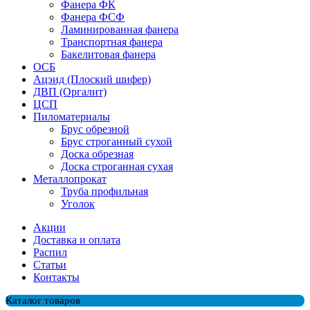
Фанера ФК
Фанера ФСФ
Ламинированная фанера
Транспортная фанера
Бакелитовая фанера
ОСБ
Ацэид (Плоский шифер)
ДВП (Оргалит)
ЦСП
Пиломатериалы
Брус обрезной
Брус строганный сухой
Доска обрезная
Доска строганная сухая
Металлопрокат
Труба профильная
Уголок
Акции
Доставка и оплата
Распил
Cтатьи
Контакты
Каталог товаров