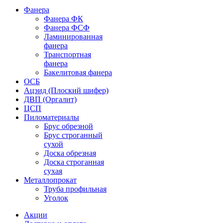
Фанера
Фанера ФК
Фанера ФСФ
Ламинированная
фанера
Транспортная
фанера
Бакелитовая фанера
ОСБ
Ацэид (Плоский шифер)
ДВП (Оргалит)
ЦСП
Пиломатериалы
Брус обрезной
Брус строганный
сухой
Доска обрезная
Доска строганная
сухая
Металлопрокат
Труба профильная
Уголок
Акции