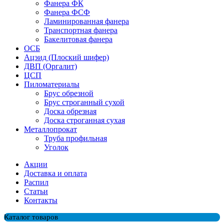
Фанера ФК
Фанера ФСФ
Ламинированная фанера
Транспортная фанера
Бакелитовая фанера
ОСБ
Ацэид (Плоский шифер)
ДВП (Оргалит)
ЦСП
Пиломатериалы
Брус обрезной
Брус строганный сухой
Доска обрезная
Доска строганная сухая
Металлопрокат
Труба профильная
Уголок
Акции
Доставка и оплата
Распил
Cтатьи
Контакты
Каталог товаров