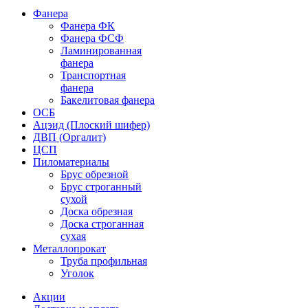
Фанера
Фанера ФК
Фанера ФСФ
Ламинированная
фанера
Транспортная
фанера
Бакелитовая фанера
ОСБ
Ацэид (Плоский шифер)
ДВП (Оргалит)
ЦСП
Пиломатериалы
Брус обрезной
Брус строганный
сухой
Доска обрезная
Доска строганная
сухая
Металлопрокат
Труба профильная
Уголок
Акции