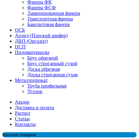
Фанера ФК
Фанера ФСФ
Ламинированная фанера
Транспортная фанера
Бакелитовая фанера
ОСБ
Ацэид (Плоский шифер)
ДВП (Оргалит)
ЦСП
Пиломатериалы
Брус обрезной
Брус строганный сухой
Доска обрезная
Доска строганная сухая
Металлопрокат
Труба профильная
Уголок
Акции
Доставка и оплата
Распил
Cтатьи
Контакты
Каталог товаров