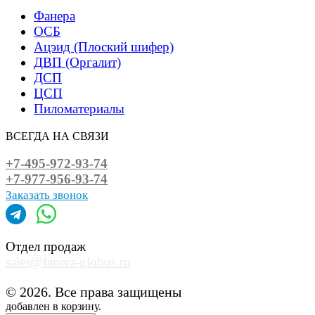
Фанера
ОСБ
Ацэид (Плоский шифер)
ДВП (Оргалит)
ДСП
ЦСП
Пиломатериалы
ВСЕГДА НА СВЯЗИ
+7-495-972-93-74
+7-977-956-93-74
Заказать звонок
Отдел продаж
sales@fanera-globus.ru
© 2026. Все права защищены
добавлен в корзину.