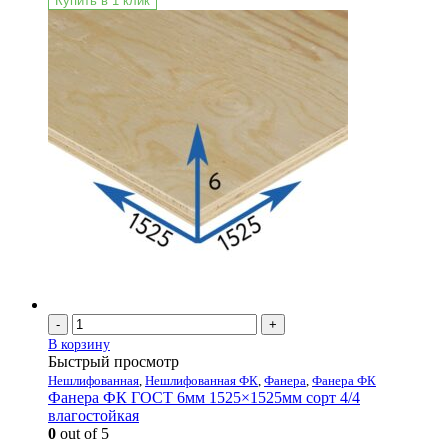
Купить в 1 клик
-
+
В корзину
Быстрый просмотр
Нешлифованная
,
Нешлифованная ФК
,
Фанера
,
Фанера ФК
Фанера ФК ГОСТ 6мм 1525×1525мм сорт 4/4
влагостойкая
0
out of 5