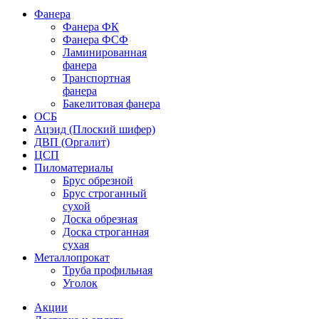
Фанера
Фанера ФК
Фанера ФСФ
Ламинированная
фанера
Транспортная
фанера
Бакелитовая фанера
ОСБ
Ацэид (Плоский шифер)
ДВП (Оргалит)
ЦСП
Пиломатериалы
Брус обрезной
Брус строганный
сухой
Доска обрезная
Доска строганная
сухая
Металлопрокат
Труба профильная
Уголок
Акции