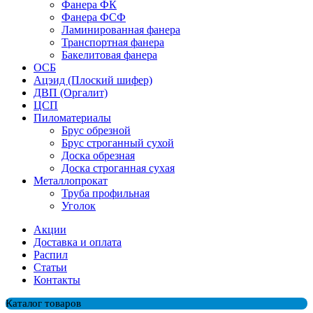
Фанера ФК
Фанера ФСФ
Ламинированная фанера
Транспортная фанера
Бакелитовая фанера
ОСБ
Ацэид (Плоский шифер)
ДВП (Оргалит)
ЦСП
Пиломатериалы
Брус обрезной
Брус строганный сухой
Доска обрезная
Доска строганная сухая
Металлопрокат
Труба профильная
Уголок
Акции
Доставка и оплата
Распил
Cтатьи
Контакты
Каталог товаров