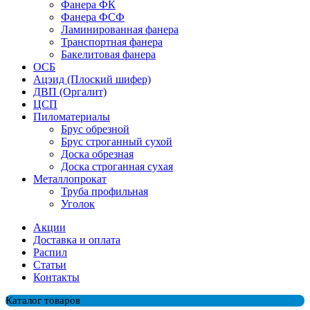
Фанера ФК
Фанера ФСФ
Ламинированная фанера
Транспортная фанера
Бакелитовая фанера
ОСБ
Ацэид (Плоский шифер)
ДВП (Оргалит)
ЦСП
Пиломатериалы
Брус обрезной
Брус строганный сухой
Доска обрезная
Доска строганная сухая
Металлопрокат
Труба профильная
Уголок
Акции
Доставка и оплата
Распил
Cтатьи
Контакты
Каталог товаров