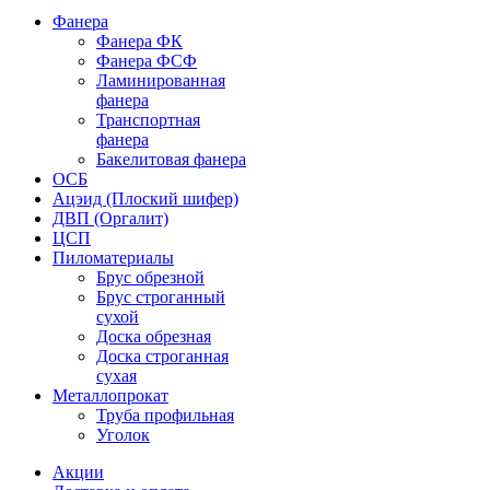
Фанера
Фанера ФК
Фанера ФСФ
Ламинированная
фанера
Транспортная
фанера
Бакелитовая фанера
ОСБ
Ацэид (Плоский шифер)
ДВП (Оргалит)
ЦСП
Пиломатериалы
Брус обрезной
Брус строганный
сухой
Доска обрезная
Доска строганная
сухая
Металлопрокат
Труба профильная
Уголок
Акции