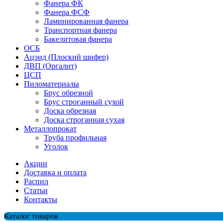
Фанера ФК
Фанера ФСФ
Ламинированная фанера
Транспортная фанера
Бакелитовая фанера
ОСБ
Ацэид (Плоский шифер)
ДВП (Оргалит)
ЦСП
Пиломатериалы
Брус обрезной
Брус строганный сухой
Доска обрезная
Доска строганная сухая
Металлопрокат
Труба профильная
Уголок
Акции
Доставка и оплата
Распил
Cтатьи
Контакты
Каталог товаров