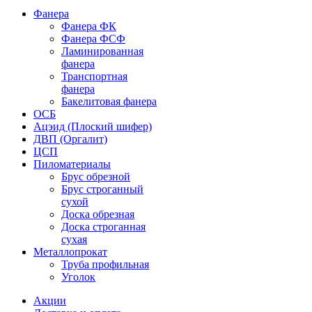
Фанера
Фанера ФК
Фанера ФСФ
Ламинированная
фанера
Транспортная
фанера
Бакелитовая фанера
ОСБ
Ацэид (Плоский шифер)
ДВП (Оргалит)
ЦСП
Пиломатериалы
Брус обрезной
Брус строганный
сухой
Доска обрезная
Доска строганная
сухая
Металлопрокат
Труба профильная
Уголок
Акции