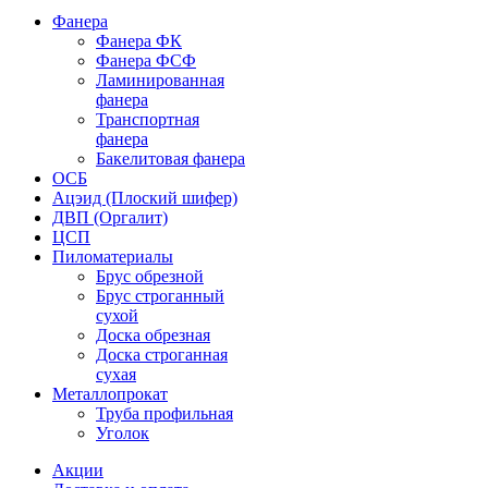
Фанера
Фанера ФК
Фанера ФСФ
Ламинированная
фанера
Транспортная
фанера
Бакелитовая фанера
ОСБ
Ацэид (Плоский шифер)
ДВП (Оргалит)
ЦСП
Пиломатериалы
Брус обрезной
Брус строганный
сухой
Доска обрезная
Доска строганная
сухая
Металлопрокат
Труба профильная
Уголок
Акции