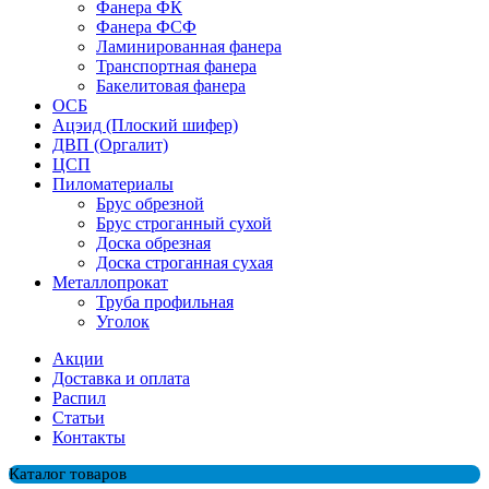
Фанера ФК
Фанера ФСФ
Ламинированная фанера
Транспортная фанера
Бакелитовая фанера
ОСБ
Ацэид (Плоский шифер)
ДВП (Оргалит)
ЦСП
Пиломатериалы
Брус обрезной
Брус строганный сухой
Доска обрезная
Доска строганная сухая
Металлопрокат
Труба профильная
Уголок
Акции
Доставка и оплата
Распил
Cтатьи
Контакты
Каталог товаров