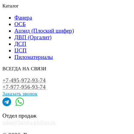
Каталог
Фанера
ОСБ
Ацэид (Плоский шифер)
ДВП (Оргалит)
ДСП
ЦСП
Пиломатериалы
ВСЕГДА НА СВЯЗИ
+7-495-972-93-74
+7-977-956-93-74
Заказать звонок
Отдел продаж
sales@fanera-globus.ru